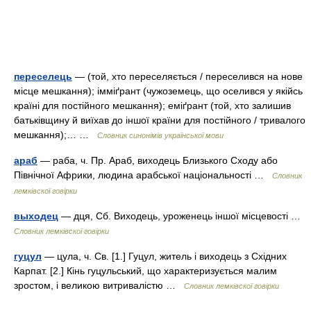
переселець
— (той, хто переселяється / переселився на нове
місце мешкання); імміґрант (чужоземець, що оселився у якійсь
країні для постійного мешкання); еміґрант (той, хто залишив
батьківщину й виїхав до іншої країни для постійного / тривалого
мешкання);… …
Словник синонімів української мови
араб
— раба, ч. Пр. Араб, виходець Близького Сходу або
Північної Африки, людина арабської національності …
Словник
лемківскої говірки
выходец
— дця, Сб. Виходець, уроженець іншої місцевості …
Словник лемківскої говірки
гуцул
— цула, ч. Св. [1.] Гуцул, житель і виходець з Східних
Карпат. [2.] Кінь гуцульський, що характеризується малим
зростом, і великою витривалістю …
Словник лемківскої говірки