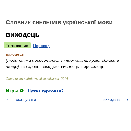
Словник синонімів української мови
виходець
Толкование
Перевод
виходець
(людина, яка переселилася з іншої країни, краю, области
тощо)
, виходень, виходько, виселець, переселець
Словник синонімів української мови
.
2014
.
Игры ⚽
Нужна курсовая?
виховувати
виходити