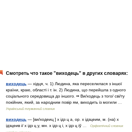
Смотреть что такое "виходець" в других словарях:
виходець
— хідця, ч. 1) Людина, яка переселилася з іншої
країни, краю, області і т. ін. 2) Людина, що перейшла з одного
соціального середовища до іншого. •• Ви/ходець з того/ сві/ту
покійник, який, за народним повір ям, виходить із могили …
Український тлумачний словник
виходець
— [ви/ходеиц ] х ідз ц а, ор. х ідзцеим, м. (на) х
ідзцеив і/ х ідз ц у, мн. х ідз ц і, х ідз ц іў …
Орфоепічний словник