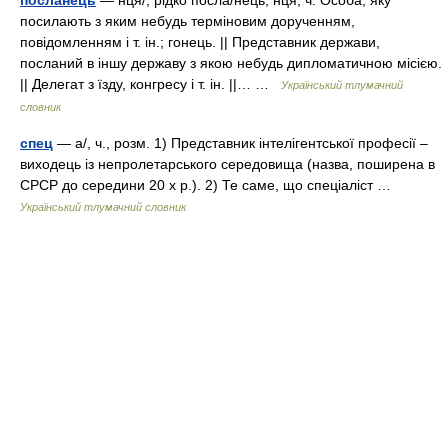
посланець
— нця/, рідко посла/нець, нця, ч. Особа, яку
посилають з яким небудь терміновим дорученням,
повідомленням і т. ін.; гонець. || Представник держави,
посланий в іншу державу з якою небудь дипломатичною місією.
|| Делегат з їзду, конгресу і т. ін. ||… …
Український тлумачний
словник
спец
— а/, ч., розм. 1) Представник інтелігентської професії –
виходець із непролетарського середовища (назва, поширена в
СРСР до середини 20 х р.). 2) Те саме, що спеціаліст …
Український тлумачний словник