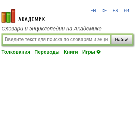
EN
DE
ES
FR
academic.ru
Словари и энциклопедии на Академике
Найти!
Толкования
Переводы
Книги
Игры ⚽