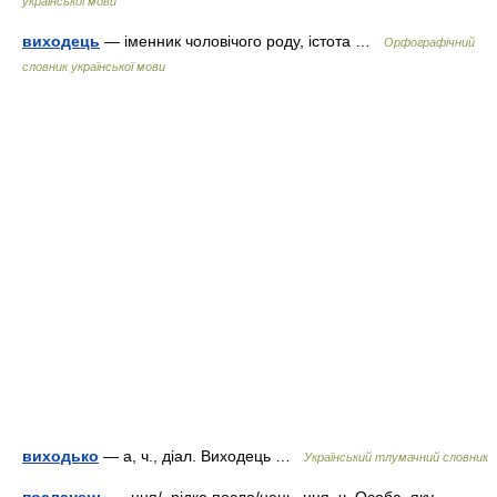
української мови
виходець
— іменник чоловічого роду, істота …
Орфографічний
словник української мови
виходько
— а, ч., діал. Виходець …
Український тлумачний словник